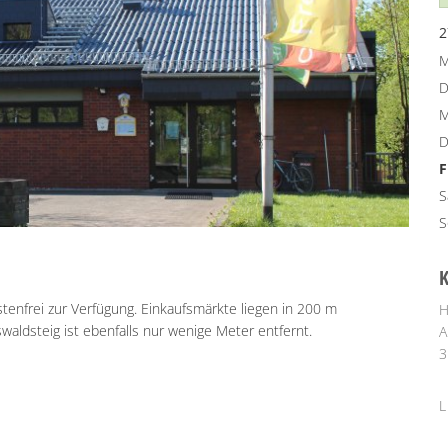
2
M
D
M
D
F
S
S
enfrei zur Verfügung. Einkaufsmärkte liegen in 200 m
H
waldsteig ist ebenfalls nur wenige Meter entfernt.
L