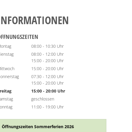
INFORMATIONEN
ÖFFNUNGSZEITEN
ontag
08:00
-
10:30
Uhr
Von 08:00 bis 10:30 Uhr
ienstag
08:00
-
12:00
Uhr
Von 08:00 bis 12:00 Uhr
15:00
-
20:00
Uhr
Von 15:00 bis 20:00 Uhr
ittwoch
15:00
-
20:00
Uhr
Von 15:00 bis 20:00 Uhr
onnerstag
07:30
-
12:00
Uhr
Von 07:30 bis 12:00 Uhr
15:00
-
20:00
Uhr
Von 15:00 bis 20:00 Uhr
reitag
15:00
-
20:00
Uhr
Von 15:00 bis 20:00 Uhr
amstag
geschlossen
onntag
11:00
-
19:00
Uhr
Von 11:00 bis 19:00 Uhr
Öffnungszeiten Sommerferien 2026