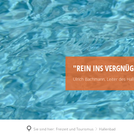
"REIN INS VERGNÜG
Ulrich Bachmann, Leiter des Hal
Sie sind hier:
Freizeit und Tourismus
Hallenbad