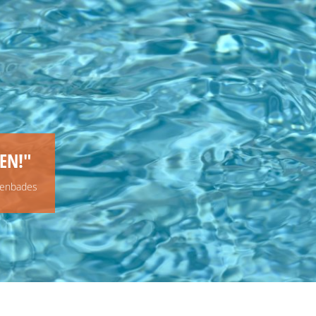
DIGITALER SERVICE
RATHAUS
LEBE
EN!"
lenbades