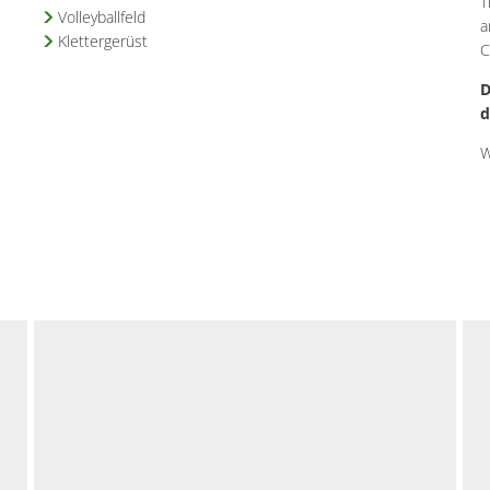
T
Volleyballfeld
a
Klettergerüst
C
D
d
W