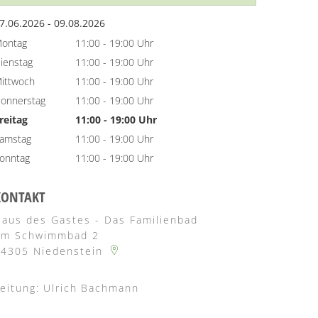
7.06.2026
-
bis
09.08.2026
ontag
11:00
-
19:00
Uhr
Von 11:00 bis 19:00 Uhr
ienstag
11:00
-
19:00
Uhr
Von 11:00 bis 19:00 Uhr
ittwoch
11:00
-
19:00
Uhr
Von 11:00 bis 19:00 Uhr
onnerstag
11:00
-
19:00
Uhr
Von 11:00 bis 19:00 Uhr
reitag
11:00
-
19:00
Uhr
Von 11:00 bis 19:00 Uhr
amstag
11:00
-
19:00
Uhr
Von 11:00 bis 19:00 Uhr
onntag
11:00
-
19:00
Uhr
Von 11:00 bis 19:00 Uhr
KONTAKT
aus des Gastes - Das Familienbad
Am Schwimmbad 2
34305
Niedenstein
eitung:
Ulrich
Bachmann
Leitung: Ulrich Bachmann