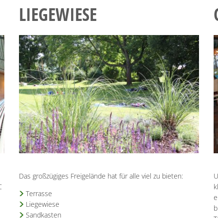
LIEGEWIESE
Das großzügiges Freigelände hat für alle viel zu bieten:
U
C
k
Terrasse
e
Liegewiese
b
Sandkasten