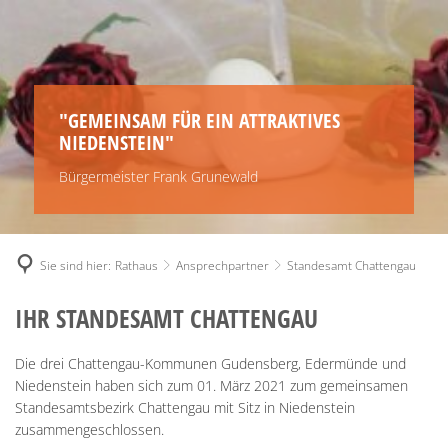
"GEMEINSAM FÜR EIN ATTRAKTIVES
NIEDENSTEIN"
Bürgermeister Frank Grunewald
Sie sind hier:
Rathaus
Ansprechpartner
Standesamt Chattengau
STANDESAMT
IHR STANDESAMT CHATTENGAU
CHATTENGAU
Die drei Chattengau-Kommunen Gudensberg, Edermünde und
Niedenstein haben sich zum 01. März 2021 zum gemeinsamen
Standesamtsbezirk Chattengau mit Sitz in Niedenstein
zusammengeschlossen.