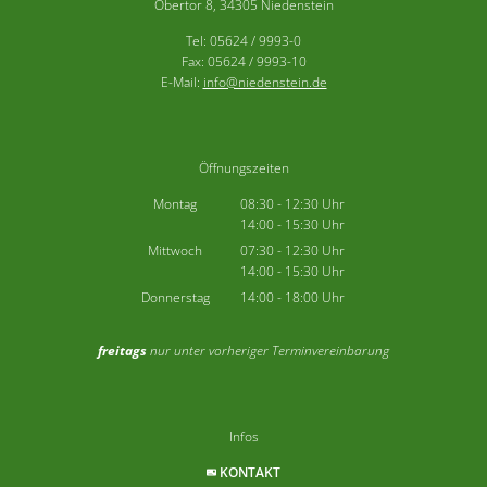
Obertor 8, 34305 Niedenstein
Tel: 05624 / 9993-0
Fax: 05624 / 9993-10
E-Mail:
info@niedenstein.de
Öffnungszeiten
Montag
08:30
-
12:30
Uhr
14:00
-
15:30
Von 08:30 bis 12:30 Uhr
Uhr
Von 14:00 bis 15:30 Uhr
Mittwoch
07:30
-
12:30
Uhr
14:00
-
15:30
Von 07:30 bis 12:30 Uhr
Uhr
Von 14:00 bis 15:30 Uhr
Donnerstag
14:00
-
18:00
Uhr
Von 14:00 bis 18:00 Uhr
freitags
nur unter vorheriger Terminvereinbarung
Infos
KONTAKT