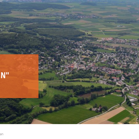
DIGITALER SERVICE
RATHAUS
LEBE
IN"
an