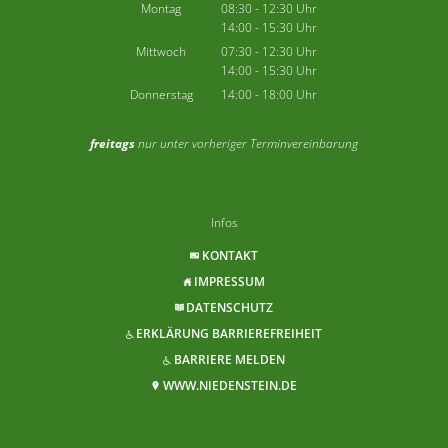
Montag
08:30
-
12:30
Uhr
14:00
-
15:30
Von 08:30 bis 12:30 Uhr
Uhr
Von 14:00 bis 15:30 Uhr
Mittwoch
07:30
-
12:30
Uhr
14:00
-
15:30
Von 07:30 bis 12:30 Uhr
Uhr
Von 14:00 bis 15:30 Uhr
Donnerstag
14:00
-
18:00
Uhr
Von 14:00 bis 18:00 Uhr
freitags
nur unter vorheriger Terminvereinbarung
Infos
KONTAKT
IMPRESSUM
DATENSCHUTZ
ERKLÄRUNG BARRIEREFREIHEIT
BARRIERE MELDEN
WWW.NIEDENSTEIN.DE