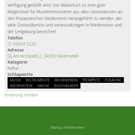
Verfügung gestellt wird. Der Bläserkurs ist eine gute 
Möglichkeit für Musikinteressierte aus allen Generationen an 
den Posaunenchor Niedenstein herangeführt zu werden, der 
viele Gottesdienste und Veranstaltungen in Niedenstein und 
der Umgebung bereichert.
Telefon
05624 5225
Adresse
Am Kirchplatz 2, 34305 Niedenstein
Kategorie
Kultur
Schlagworte
MUSIK
INSTRUMENTE
MUSIKVEREIN
TROMPETE
POSAUNE
NIEDENSTEIN
KIRCHE
BLECHBLÄSER
Änderung melden
Rathaus Niedenstein