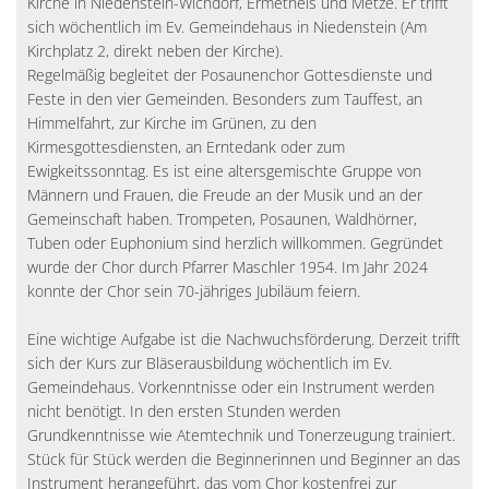
Kirche in Niedenstein-Wichdorf, Ermetheis und Metze. Er trifft 
sich wöchentlich im Ev. Gemeindehaus in Niedenstein (Am 
Kirchplatz 2, direkt neben der Kirche).
Regelmäßig begleitet der Posaunenchor Gottesdienste und 
Feste in den vier Gemeinden. Besonders zum Tauffest, an 
Himmelfahrt, zur Kirche im Grünen, zu den 
Kirmesgottesdiensten, an Erntedank oder zum 
Ewigkeitssonntag. Es ist eine altersgemischte Gruppe von 
Männern und Frauen, die Freude an der Musik und an der 
Gemeinschaft haben. Trompeten, Posaunen, Waldhörner, 
Tuben oder Euphonium sind herzlich willkommen. Gegründet 
wurde der Chor durch Pfarrer Maschler 1954. Im Jahr 2024 
konnte der Chor sein 70-jähriges Jubiläum feiern.
Eine wichtige Aufgabe ist die Nachwuchsförderung. Derzeit trifft 
sich der Kurs zur Bläserausbildung wöchentlich im Ev. 
Gemeindehaus. Vorkenntnisse oder ein Instrument werden 
nicht benötigt. In den ersten Stunden werden 
Grundkenntnisse wie Atemtechnik und Tonerzeugung trainiert. 
Stück für Stück werden die Beginnerinnen und Beginner an das 
Instrument herangeführt, das vom Chor kostenfrei zur 