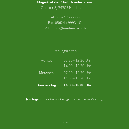
Magistrat der Stadt Niedenstein
Obertor 8, 34305 Niedenstein
Tel: 05624 / 9993-0
Fax: 05624 / 9993-10
E-Mail:
info@niedenstein.de
Öffnungszeiten
Montag
08:30
-
12:30
Uhr
14:00
-
15:30
Von 08:30 bis 12:30 Uhr
Uhr
Von 14:00 bis 15:30 Uhr
Mittwoch
07:30
-
12:30
Uhr
14:00
-
15:30
Von 07:30 bis 12:30 Uhr
Uhr
Von 14:00 bis 15:30 Uhr
Donnerstag
14:00
-
18:00
Uhr
Von 14:00 bis 18:00 Uhr
freitags
nur unter vorheriger Terminvereinbarung
Infos