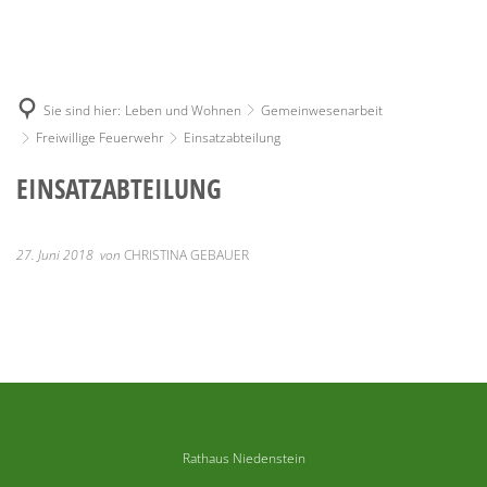
Sie sind hier:
Leben und Wohnen
Gemeinwesenarbeit
Freiwillige Feuerwehr
Einsatzabteilung
EINSATZABTEILUNG
27. Juni 2018
von
CHRISTINA GEBAUER
Rathaus Niedenstein