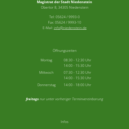
Magistrat der Stadt Niedenstein
Obertor 8, 34305 Niedenstein
Tel: 05624 / 9993-0
Fax: 05624 / 9993-10
E-Mail:
info@niedenstein.de
Öffnungszeiten
Montag
08:30
-
12:30
Uhr
14:00
-
15:30
Von 08:30 bis 12:30 Uhr
Uhr
Von 14:00 bis 15:30 Uhr
Mittwoch
07:30
-
12:30
Uhr
14:00
-
15:30
Von 07:30 bis 12:30 Uhr
Uhr
Von 14:00 bis 15:30 Uhr
Donnerstag
14:00
-
18:00
Uhr
Von 14:00 bis 18:00 Uhr
freitags
nur unter vorheriger Terminvereinbarung
Infos