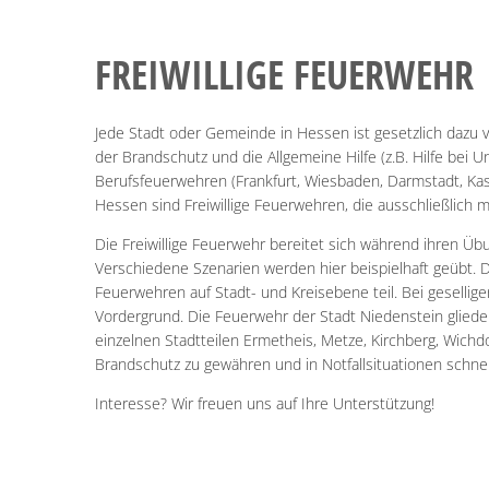
FREIWILLIGE
FREIWILLIGE FEUERWEHR
FEUERWEHR
Jede Stadt oder Gemeinde in Hessen ist gesetzlich dazu 
der Brandschutz und die Allgemeine Hilfe (z.B. Hilfe bei U
Berufsfeuerwehren (Frankfurt, Wiesbaden, Darmstadt, Kas
Hessen sind Freiwillige Feuerwehren, die ausschließlich m
Die Freiwillige Feuerwehr bereitet sich während ihren Ü
Verschiedene Szenarien werden hier beispielhaft geübt.
Feuerwehren auf Stadt- und Kreisebene teil. Bei gesell
Vordergrund. Die Feuerwehr der Stadt Niedenstein gliedert
einzelnen Stadtteilen Ermetheis, Metze, Kirchberg, Wichd
Brandschutz zu gewähren und in Notfallsituationen schnel
Interesse? Wir freuen uns auf Ihre Unterstützung!