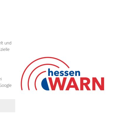
lt und
zielle
i
Google