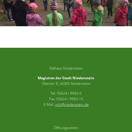
Rathaus Niedenstein
Magistrat der Stadt Niedenstein
Obertor 8, 34305 Niedenstein
Tel: 05624 / 9993-0
Fax: 05624 / 9993-10
E-Mail:
info@niedenstein.de
Öffnungszeiten