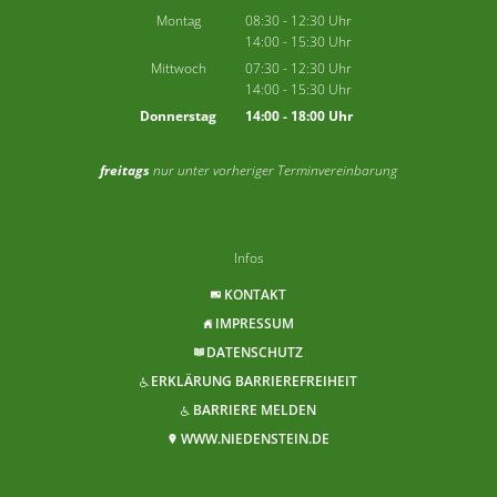
Montag
08:30
-
12:30
Uhr
14:00
-
15:30
Von 08:30 bis 12:30 Uhr
Uhr
Von 14:00 bis 15:30 Uhr
Mittwoch
07:30
-
12:30
Uhr
14:00
-
15:30
Von 07:30 bis 12:30 Uhr
Uhr
Von 14:00 bis 15:30 Uhr
Donnerstag
14:00
-
18:00
Uhr
Von 14:00 bis 18:00 Uhr
freitags
nur unter vorheriger Terminvereinbarung
Infos
KONTAKT
IMPRESSUM
DATENSCHUTZ
ERKLÄRUNG BARRIEREFREIHEIT
BARRIERE MELDEN
WWW.NIEDENSTEIN.DE