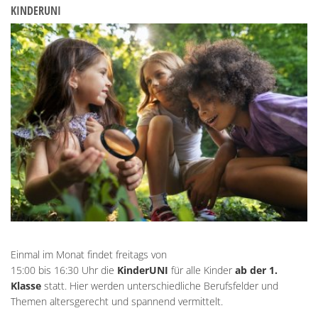
KINDERUNI
Einmal im Monat findet freitags von
15:00 bis 16:30 Uhr
die
KinderUNI
für alle Kinder
ab der 1.
Klasse
statt. Hier werden unterschiedliche Berufsfelder und
Themen altersgerecht und spannend vermittelt.